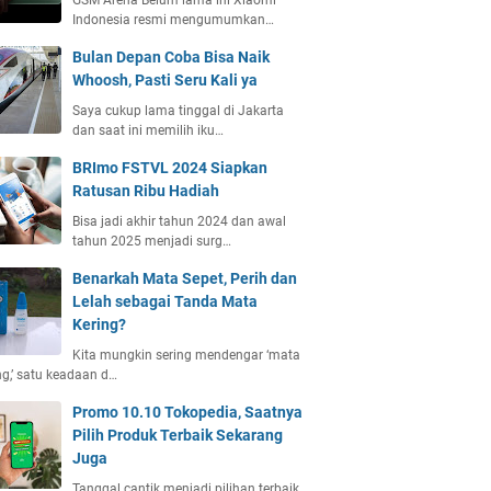
GSM Arena Belum lama ini Xiaomi
Indonesia resmi mengumumkan…
Bulan Depan Coba Bisa Naik
Whoosh, Pasti Seru Kali ya
Saya cukup lama tinggal di Jakarta
dan saat ini memilih iku…
BRImo FSTVL 2024 Siapkan
Ratusan Ribu Hadiah
Bisa jadi akhir tahun 2024 dan awal
tahun 2025 menjadi surg…
Benarkah Mata Sepet, Perih dan
Lelah sebagai Tanda Mata
Kering?
Kita mungkin sering mendengar ‘mata
ng,’ satu keadaan d…
Promo 10.10 Tokopedia, Saatnya
Pilih Produk Terbaik Sekarang
Juga
Tanggal cantik menjadi pilihan terbaik