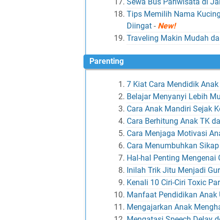
Sewa Bus Pariwisata di 
Tips Memilih Nama Kucin
Diingat
-
New!
Traveling Makin Mudah da
Parenting
7 Kiat Cara Mendidik Ana
Belajar Menyanyi Lebih 
Cara Anak Mandiri Sejak K
Cara Berhitung Anak TK da
Cara Menjaga Motivasi An
Cara Menumbuhkan Sikap
Hal-hal Penting Mengenai 
Inilah Trik Jitu Menjadi G
Kenali 10 Ciri-Ciri Toxic P
Manfaat Pendidikan Anak 
Mengajarkan Anak Mengh
Mengatasi Speech Delay 