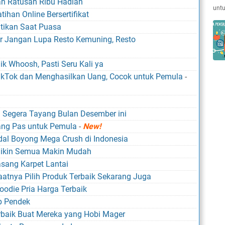
n Ratusan Ribu Hadiah
untu
ihan Online Bersertifikat
tikan Saat Puasa
r Jangan Lupa Resto Kemuning, Resto
k Whoosh, Pasti Seru Kali ya
ikTok dan Menghasilkan Uang, Cocok untuk Pemula
-
n Segera Tayang Bulan Desember ini
 yang Pas untuk Pemula
-
New!
dal Boyong Mega Crush di Indonesia
 Bikin Semua Makin Mudah
sang Karpet Lantai
atnya Pilih Produk Terbaik Sekarang Juga
odie Pria Harga Terbaik
b Pendek
baik Buat Mereka yang Hobi Mager