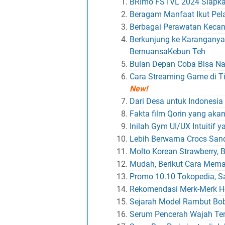
BRImo FSTVL 2024 Siapka
Beragam Manfaat Ikut Pelat
Berbagai Perawatan Kecan
Berkunjung ke Karanganya
BernuansaKebun Teh
Bulan Depan Coba Bisa Nai
Cara Streaming Game di T
New!
Dari Desa untuk Indonesia
Fakta film Qorin yang aka
Inilah Gym UI/UX Intuitif
Lebih Berwarna Crocs San
Molto Korean Strawberry,
Mudah, Berikut Cara Mema
Promo 10.10 Tokopedia, Sa
Rekomendasi Merk-Merk Ho
Sejarah Model Rambut Bo
Serum Pencerah Wajah Ter