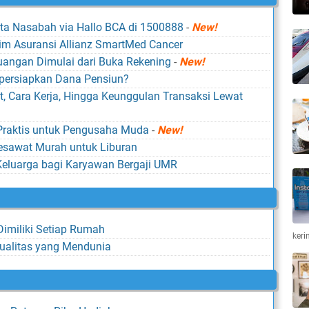
ta Nasabah via Hallo BCA di 1500888
-
New!
im Asuransi Allianz SmartMed Cancer
uangan Dimulai dari Buka Rekening
-
New!
ersiapkan Dana Pensiun?
, Cara Kerja, Hingga Keunggulan Transaksi Lewat
Praktis untuk Pengusaha Muda
-
New!
esawat Murah untuk Liburan
eluarga bagi Karyawan Bergaji UMR
imiliki Setiap Rumah
keri
kualitas yang Mendunia